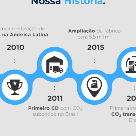
Nossa
História
.