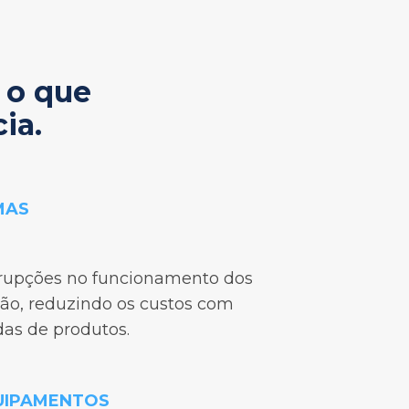
 o que
ia.
MAS
rupções no funcionamento dos
ção, reduzindo os custos com
as de produtos.
UIPAMENTOS