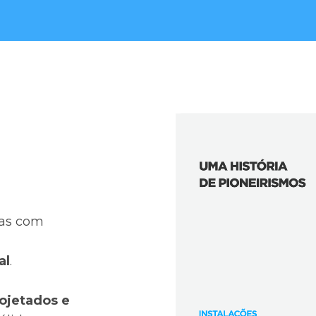
ias com
al
.
ojetados e